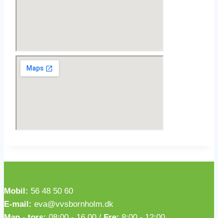
Mobil:
56 48 50 60
E-mail:
eva@vvsbornholm.dk
Man - tors:
08:00 - 16.00 /
Fre:
8:00 - 12:00