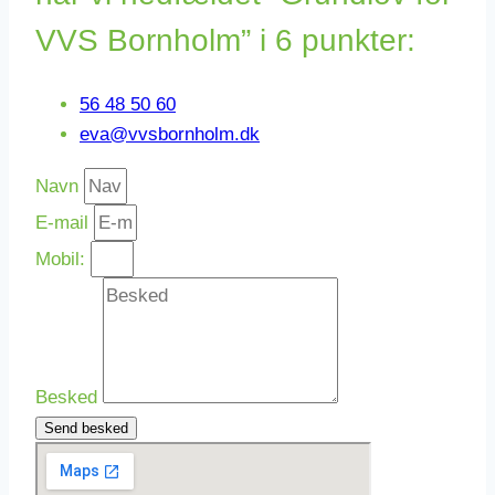
VVS Bornholm” i 6 punkter:
56 48 50 60
eva@vvsbornholm.dk
Navn
E-mail
Mobil:
Besked
Send besked